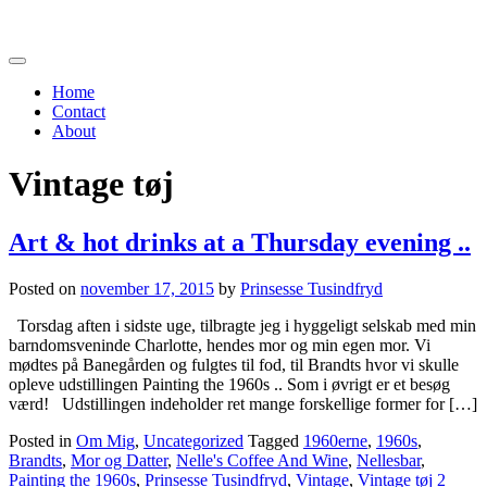
Toggle
navigation
Home
Contact
About
Vintage tøj
Art & hot drinks at a Thursday evening ..
Posted on
november 17, 2015
by
Prinsesse Tusindfryd
Torsdag aften i sidste uge, tilbragte jeg i hyggeligt selskab med min
barndomsveninde Charlotte, hendes mor og min egen mor. Vi
mødtes på Banegården og fulgtes til fod, til Brandts hvor vi skulle
opleve udstillingen Painting the 1960s .. Som i øvrigt er et besøg
værd! Udstillingen indeholder ret mange forskellige former for […]
Posted in
Om Mig
,
Uncategorized
Tagged
1960erne
,
1960s
,
Brandts
,
Mor og Datter
,
Nelle's Coffee And Wine
,
Nellesbar
,
Painting the 1960s
,
Prinsesse Tusindfryd
,
Vintage
,
Vintage tøj
2