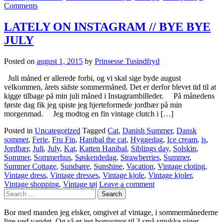
Comments
LATELY ON INSTAGRAM // BYE BYE
JULY
Posted on
august 1, 2015
by
Prinsesse Tusindfryd
Juli måned er allerede forbi, og vi skal sige byde august
velkommen, årets sidste sommermåned. Det er derfor blevet tid til at
kigge tilbage på min juli måned i Instagrambilleder. På månedens
første dag fik jeg spiste jeg hjerteformede jordbær på min
morgenmad. Jeg modtog en fin vintage clutch i […]
Posted in
Uncategorized
Tagged
Cat
,
Danish Summer
,
Dansk
sommer
,
Ferie
,
Fru Fin
,
Hanibal the cat
,
Hyggedag
,
Ice cream
,
is
,
Jordbær
,
Juli
,
July
,
Kat
,
Katten Hanibal
,
Siblings day
,
Solskin
,
Sommer
,
Sommerhus
,
Søskendedag
,
Strawberries
,
Summer
,
Summer Cottage
,
Sundsøre
,
Sunshine
,
Vacation
,
Vintage cloting
,
Vintage dress
,
Vintage dresses
,
Vintage kjole
,
Vintage kjoler
,
Vintage shopping
,
Vintage tøj
Leave a comment
Bor med manden jeg elsker, omgivet af vintage, i sommermånederne
lige ved vandet. Og så er jeg bonusmor til 3 små smukke piger.