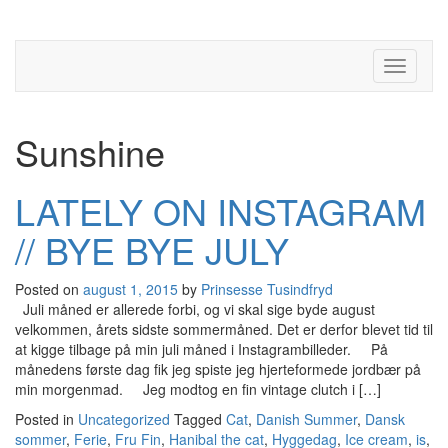
Toggle
navigati
Sunshine
LATELY ON INSTAGRAM
// BYE BYE JULY
Posted on
august 1, 2015
by
Prinsesse Tusindfryd
Juli måned er allerede forbi, og vi skal sige byde august
velkommen, årets sidste sommermåned. Det er derfor blevet tid til
at kigge tilbage på min juli måned i Instagrambilleder. På
månedens første dag fik jeg spiste jeg hjerteformede jordbær på
min morgenmad. Jeg modtog en fin vintage clutch i […]
Posted in
Uncategorized
Tagged
Cat
,
Danish Summer
,
Dansk
sommer
,
Ferie
,
Fru Fin
,
Hanibal the cat
,
Hyggedag
,
Ice cream
,
is
,