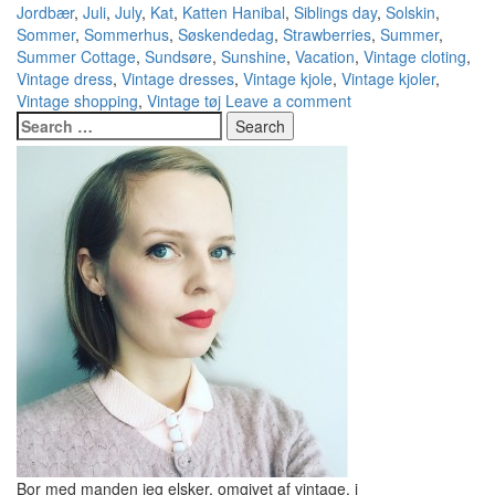
Jordbær
,
Juli
,
July
,
Kat
,
Katten Hanibal
,
Siblings day
,
Solskin
,
Sommer
,
Sommerhus
,
Søskendedag
,
Strawberries
,
Summer
,
Summer Cottage
,
Sundsøre
,
Sunshine
,
Vacation
,
Vintage cloting
,
Vintage dress
,
Vintage dresses
,
Vintage kjole
,
Vintage kjoler
,
Vintage shopping
,
Vintage tøj
Leave a comment
Bor med manden jeg elsker, omgivet af vintage, i