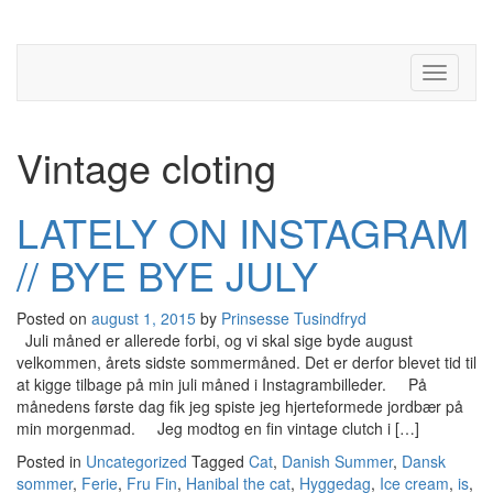
Toggle
navigati
Vintage cloting
LATELY ON INSTAGRAM
// BYE BYE JULY
Posted on
august 1, 2015
by
Prinsesse Tusindfryd
Juli måned er allerede forbi, og vi skal sige byde august
velkommen, årets sidste sommermåned. Det er derfor blevet tid til
at kigge tilbage på min juli måned i Instagrambilleder. På
månedens første dag fik jeg spiste jeg hjerteformede jordbær på
min morgenmad. Jeg modtog en fin vintage clutch i […]
Posted in
Uncategorized
Tagged
Cat
,
Danish Summer
,
Dansk
sommer
,
Ferie
,
Fru Fin
,
Hanibal the cat
,
Hyggedag
,
Ice cream
,
is
,