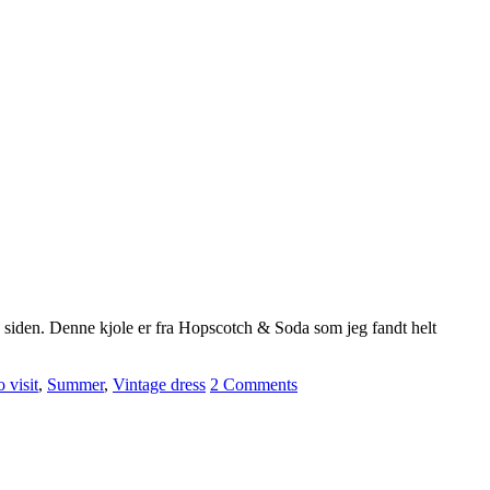
ge siden. Denne kjole er fra Hopscotch & Soda som jeg fandt helt
 visit
,
Summer
,
Vintage dress
2 Comments