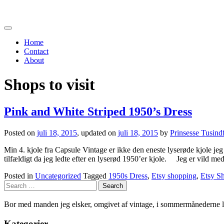
Toggle
navigation
Home
Contact
About
Shops to visit
Pink and White Striped 1950’s Dress
Posted on
juli 18, 2015
, updated on
juli 18, 2015
by
Prinsesse Tusind
Min 4. kjole fra Capsule Vintage er ikke den eneste lyserøde kjole je
tilfældigt da jeg ledte efter en lyserød 1950’er kjole. Jeg er vild med
Posted in
Uncategorized
Tagged
1950s Dress
,
Etsy shopping
,
Etsy S
Bor med manden jeg elsker, omgivet af vintage, i sommermånederne li
Kategorier