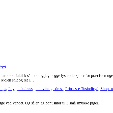
fryd
g har købt, faktisk så modtog jeg begge lyserøde kjoler for præcis en u
 kjolen snit og ret […]
hops
,
July
,
pink dress
,
pink vintage dress
,
Prinsesse Tusindfryd
,
Shops to
ge ved vandet. Og så er jeg bonusmor til 3 små smukke piger.