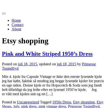
Toggle
navigation
Home
Contact
About
Etsy shopping
Pink and White Striped 1950’s Dress
Posted on
juli 18, 2015
, updated on
juli 18, 2015
by
Prinsesse
Tusindfryd
Min 4. kjole fra Capsule Vintage er ikke den eneste lyserøde kjole
jeg har købt, faktisk så modtog jeg begge lyserøde kjoler for præcis
en uge siden. Denne kjole er fra Hopscotch & Soda som jeg fandt
helt tilfældigt da jeg ledte efter en lyserød 1950’er kjole. Jeg
er vild med kjolen snit og ret […]
Posted in
Uncategorized
Tagged
1950s Dress
,
Etsy shopping
,
Etsy
Shops
,
July
,
pink dress
,
pink vintage dress
,
Prinsesse Tusindfryd
,