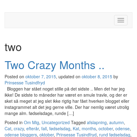
Toggle
navigati
two
Two Crazy Months ..
Posted on
oktober 7, 2015
, updated on
oktober 8, 2015
by
Prinsesse Tusindfryd
Bloggen har stået noget stille på det sidste .. Men det har jeg
ikke! De sidste to måneder har været en smule travle, og der er
sket så meget at jeg slet ikke rigtig har fået hverken blogget eller
instagrammet alt det jeg gerne ville. Der har nemlig været utrolig
mange alm. fødselsdage, runde […]
Posted in
Om Mig
,
Uncategorized
Tagged
afslapning
,
autumn
,
Cat
,
crazy
,
efterår
,
fall
,
fødselsdag
,
Kat
,
months
,
october
,
odense
,
odense bloggers
,
oktober
,
Prinsesse Tusindfryd
,
rund fødselsdag
,